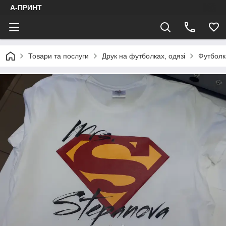
А-ПРИНТ
Товари та послуги
Друк на футболках, одязі
Футболк