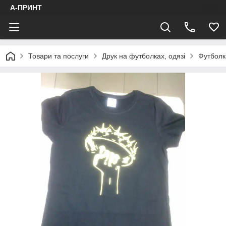
А-ПРИНТ
Товари та послуги
Друк на футболках, одязі
Футболк